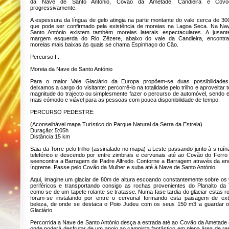
da Nave de Santo António, Covão da Ametade, Candieira e Covõ
progressivamente.
A espessura da língua de gelo atingia na parte montante do vale cerca de 30
que pode ser confirmado pela existência de moreias na Lagoa Seca. Na Na
Santo António existem também moreias laterais espectaculares. A jusant
margem esquerda do Rio Zêzere, abaixo do vale da Candieira, encontr
moreias mais baixas às quais se chama Espinhaço do Cão.
Percurso I :
Moreia da Nave de Santo António
Para o maior Vale Glaciário da Europa propõem-se duas possibilidade
deixamos a cargo do visitante: percorrê-lo na totalidade pelo trilho e aproveitar 
magnitude do trajecto ou simplesmente fazer o percurso de automóvel, sendo e
mais cómodo e viável para as pessoas com pouca disponibilidade de tempo.
PERCURSO PEDESTRE:
(Aconselhável mapa Turístico do Parque Natural da Serra da Estrela)
Duração: 5:05h
Distância:15 km
Saia da Torre pelo trilho (assinalado no mapa) a Leste passando junto à s ruí
teleférico e descendo por entre zimbrais e cervunais até ao Covão do Ferro
seencontra a Barragem de Padre Alfredo. Contorne a Barragem através da en
íngreme. Passe pelo Covão da Mulher e suba até à Nave de Santo António.
Aqui, imagine um glaciar de 80m de altura escoando constantemente sobre os 
periféricos e transportando consigo as rochas provenientes do Planalto da 
como se de um tapete rolante se tratasse. Numa fase tardia do glaciar estas r
foram-se instalando por entre o cervunal formando esta paisagem de ex
beleza, de onde se destaca o Poio Judeu com os seus 150 m3 a guardar o
Glaciário.
Percorrida a Nave de Santo António desça a estrada até ao Covão da Ametade (
onde poderá desfrutar de um apoio ao campista fantástico em plena área de re