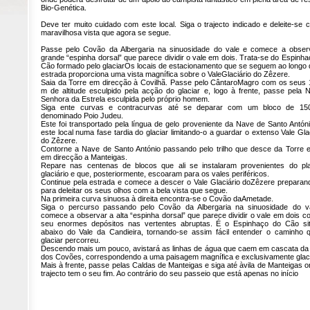
Bio-Genética.
Deve ter muito cuidado com este local. Siga o trajecto indicado e deleite-se 
maravilhosa vista que agora se segue.
Passe pelo Covão da Albergaria na sinuosidade do vale e comece a obser
grande “espinha dorsal” que parece dividir o vale em dois. Trata-se do Espinh
Cão formado pelo glaciarOs locais de estacionamento que se seguem ao longo 
estrada proporciona uma vista magnífica sobre o ValeGlaciário do Zêzere.
Saia da Torre em direcção à Covilhã. Passe pelo CântaroMagro com os seus 
m de altitude esculpido pela acção do glaciar e, logo à frente, passe pela 
Senhora da Estrela esculpida pelo próprio homem.
Siga ente curvas e contracurvas até se deparar com um bloco de 1
denominado Poio Judeu.
Este foi transportado pela língua de gelo proveniente da Nave de Santo Antóni
este local numa fase tardia do glaciar limitando-o a guardar o extenso Vale Gla
do Zêzere.
Contorne a Nave de Santo António passando pelo trilho que desce da Torre e
em direcção a Manteigas.
Repare nas centenas de blocos que ali se instalaram provenientes do pla
glaciário e que, posteriormente, escoaram para os vales periféricos.
Continue pela estrada e comece a descer o Vale Glaciário doZêzere preparan
para deleitar os seus olhos com a bela vista que segue.
Na primeira curva sinuosa à direita encontra-se o Covão daAmetade.
Siga o percurso passando pelo Covão da Albergaria na sinuosidade do v
comece a observar a alta “espinha dorsal” que parece dividir o vale em dois c
seu enormes depósitos nas vertentes abruptas. É o Espinhaço do Cão si
abaixo do Vale da Candieira, tornando-se assim fácil entender o caminho 
glaciar percorreu.
Descendo mais um pouco, avistará as linhas de água que caem em cascata da
dos Covões, correspondendo a uma paisagem magnífica e exclusivamente glaci
Mais à frente, passe pelas Caldas de Manteigas e siga até àvila de Manteigas 
trajecto tem o seu fim. Ao contrário do seu passeio que está apenas no início