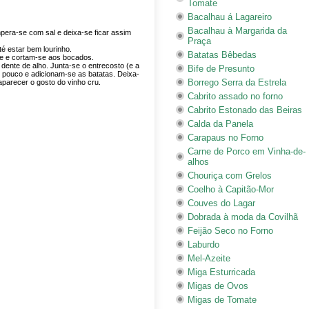
Tomate
Bacalhau á Lagareiro
Bacalhau à Margarida da
pera-se com sal e deixa-se ficar assim
Praça
té estar bem lourinho.
Batatas Bêbedas
e e cortam-se aos bocados.
dente de alho. Junta-se o entrecosto (e a
Bife de Presunto
m pouco e adicionam-se as batatas. Deixa-
Borrego Serra da Estrela
parecer o gosto do vinho cru.
Cabrito assado no forno
Cabrito Estonado das Beiras
Calda da Panela
Carapaus no Forno
Carne de Porco em Vinha-de-
alhos
Chouriça com Grelos
Coelho à Capitão-Mor
Couves do Lagar
Dobrada à moda da Covilhã
Feijão Seco no Forno
Laburdo
Mel-Azeite
Miga Esturricada
Migas de Ovos
Migas de Tomate