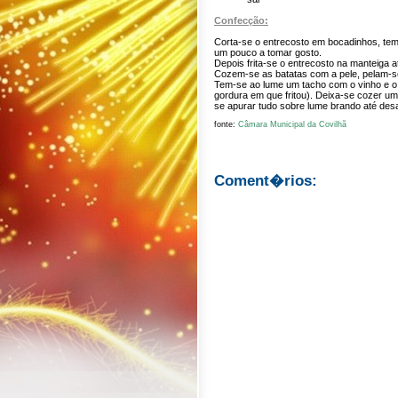
Confecção:
Corta-se o entrecosto em bocadinhos, tem
um pouco a tomar gosto.
Depois frita-se o entrecosto na manteiga a
Cozem-se as batatas com a pele, pelam-s
Tem-se ao lume um tacho com o vinho e o 
gordura em que fritou). Deixa-se cozer u
se apurar tudo sobre lume brando até desa
fonte:
Câmara Municipal da Covilhã
Coment�rios: