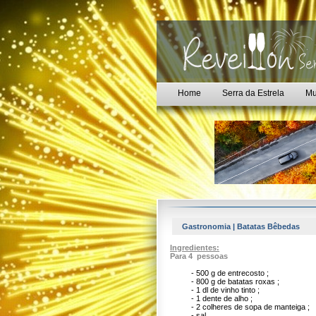
Home
Serra da Estrela
Mu
Gastronomia | Batatas Bêbedas
Ingredientes:
Para 4 pessoas
- 500 g de entrecosto ;
- 800 g de batatas roxas ;
- 1 dl de vinho tinto ;
- 1 dente de alho ;
- 2 colheres de sopa de manteiga ;
- sal