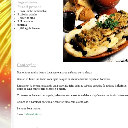
Ingredientes:
Para 6 pessoas
1 bom lombo de bacalhau
3 cebolas grandes
1 dente de alho
5 dl de azeite
pimenta
1,200 kg de batatas
Confecção:
Demolha-se muito bem o bacalhau e assa-se na brasa ou na chapa.
Tem-se ao lume um tacho com água na qual se dá uma fervura rápida ao bacalhau.
Entretanto, já se tem preparada uma cebolada feita com as cebolas cortadas às rodelas finíssimas,
dente de alho muito bem picado e o azeite.
Cozem-se as batatas com a pele, pelam-se, cortam-se às rodelas e dispõem-se no fundo da travess
Coloca-se o bacalhau por cima e cobre-se tudo com a cebolada.
Serve-se bem quente.
fonte:
Editorial Verbo