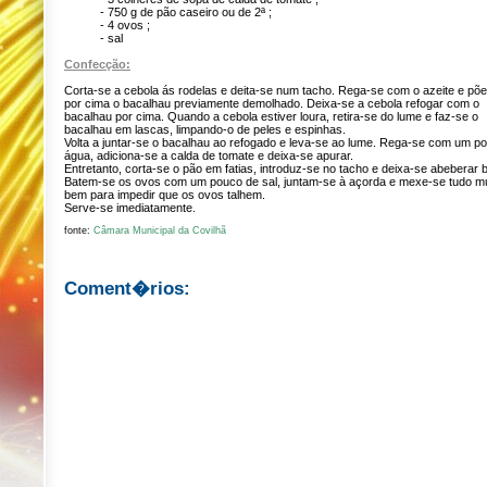
- 750 g de pão caseiro ou de 2ª ;
- 4 ovos ;
- sal
Confecção:
Corta-se a cebola ás rodelas e deita-se num tacho. Rega-se com o azeite e põ
por cima o bacalhau previamente demolhado. Deixa-se a cebola refogar com o
bacalhau por cima. Quando a cebola estiver loura, retira-se do lume e faz-se o
bacalhau em lascas, limpando-o de peles e espinhas.
Volta a juntar-se o bacalhau ao refogado e leva-se ao lume. Rega-se com um p
água, adiciona-se a calda de tomate e deixa-se apurar.
Entretanto, corta-se o pão em fatias, introduz-se no tacho e deixa-se abeberar 
Batem-se os ovos com um pouco de sal, juntam-se à açorda e mexe-se tudo mu
bem para impedir que os ovos talhem.
Serve-se imediatamente.
fonte:
Câmara Municipal da Covilhã
Coment�rios: