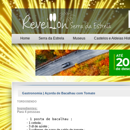
Home
Serra da Estrela
Museus
Castelos e Aldeias His
Gastronomia | Açorda de Bacalhau com Tomate
TORDOSENDO
Ingredientes:
Para 4 pessoas
1 posta de bacalhau ;
-
- 1 cebola ;
- 3 dl de azeite ;
- 3 colheres de sopa de calda de tomate ;