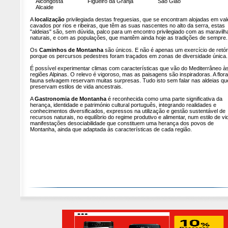
Alcongosta Figueiró da Granja São Gião
Alcaide
A
localização
privilegiada destas freguesias, que se encontram alojadas em va
cavados por rios e ribeiras, que têm as suas nascentes no alto da serra, estas
"aldeias" são, sem dúvida, palco para um encontro privilegiado com as maravilh
naturais, e com as populações, que mantêm ainda hoje as tradições de sempre.
Os
Caminhos de Montanha
são únicos. E não é apenas um exercício de retór
porque os percursos pedestres foram traçados em zonas de diversidade única.
É possível experimentar climas com características que vão do Mediterrâneo à
regiões Alpinas. O relevo é vigoroso, mas as paisagens são inspiradoras. A flora
fauna selvagem reservam muitas surpresas. Tudo isto sem falar nas aldeias qu
preservam estilos de vida ancestrais.
A
Gastronomia de Montanha
é reconhecida como uma parte significativa da
herança, identidade e património cultural português, integrando realidades e
conhecimentos diversificados, expressos na utilização e gestão sustentável de
recursos naturais, no equilíbrio do regime produtivo e alimentar, num estilo de vi
manifestações desociabilidade que constituem uma herança dos povos de
Montanha, ainda que adaptada às características de cada região.