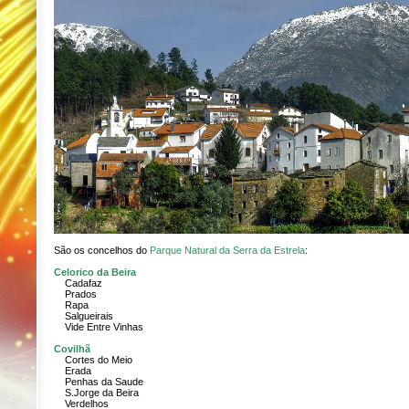
São os concelhos do
Parque Natural da Serra da Estrela
:
Celorico da Beira
Cadafaz
Prados
Rapa
Salgueirais
Vide Entre Vinhas
Covilhã
Cortes do Meio
Erada
Penhas da Saude
S.Jorge da Beira
Verdelhos