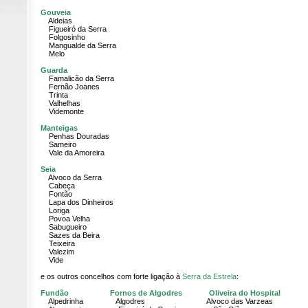
Gouveia
Aldeias
Figueiró da Serra
Folgosinho
Mangualde da Serra
Melo
Guarda
Famalicão da Serra
Fernão Joanes
Trinta
Valhelhas
Videmonte
Manteigas
Penhas Douradas
Sameiro
Vale da Amoreira
Seia
Alvoco da Serra
Cabeça
Fontão
Lapa dos Dinheiros
Loriga
Povoa Velha
Sabugueiro
Sazes da Beira
Teixeira
Valezim
Vide
e os outros concelhos com forte ligação à
Serra da Estrela
:
Fundão
Fornos de Algodres
Ol
iveira do Hospital
Alpedrinha Algodres Alvoco das Varzeas